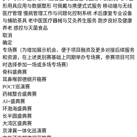
形用具应用与数据整形
可佩戴与携便式式服务
移动端与无线
医疗管理
慢病管理工作与问题化控制系统
术后康复专业设备
与捕助茶具
老中医医疗器械与艾灸养生服务
跑步良好及健康
养老
感控与灭菌食品
取消
确定
专场赛（为增加展示机会，便于项目融资及更多对接后续服务
和资源，在上述类别赛基础上同期举办专场赛，参赛项目可同
时选择参加一场或多场专场赛）
骨科盛典赛
耳鼻喉郭德纲开箱赛
POCT巡演赛
药械整合盛典赛
AI+盛典赛
环渤海盛典赛
长半圆盛典赛
大湾区盛典赛
京津冀一体化巡演赛