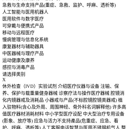
急救与生命支持产品(重症、急救、监护、呼麻、透析等)
人工智能与医用机器人
医用软件与数字医疗
可穿戴与便携式产品
移动与远程医疗
慢病管理与信息化系统
康复器材与辅助器具
中医器械与理疗产品
运动健康及康养
感控与消毒产品
请选择类别
X
休外检查（IVD）实验试剂
介绍医疗仪器与设备
注输、保
养、保护与载重量健身器械
诊察疗法与操作医疗器械
腔镜消
化内镜器戒及消耗品
小器戒与产品(不标腔镜腔镜类器戒)
植
入驻物料(含心及外周、周围神经、骨外科名词解释他)
许多高
值医疗器材消耗材料
中小学型医疗设配
中大型治疗专用设备
(影象、放疗等)
应急与活力不支持產品(危重症、应急、看
护、呼麻、透析等)
人工客服电话智慧与医用不锈钢机气人
整