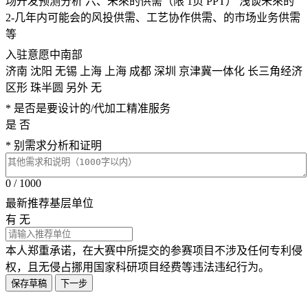
场开发预测分析 六、未來的供需（限 1页 PPT） 浅谈未來的
2-几年内可能会的风投供需、工艺协作供需、的市场业务供需
等
入驻意愿中南部
济南
沈阳
无锡
上海
上海
成都
深圳
京津冀一体化
长三角经济
区形
珠半圆
另外
无
* 是否是要设计的/代加工精准服务
是
否
* 别需求分析和证明
0 / 1000
最新推荐基层单位
有
无
本人郑重承诺，在大赛中所提交的参赛项目不涉及任何专利侵
权，且无侵占挪用国家科研项目经费等违法违纪行为。
保存草稿
下一步