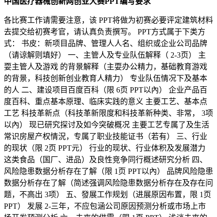
中国医疗器械创新网创业大赛PPT编写要求
各比赛工作请需要注意，该 PPT将做为初赛必要评定建筑材料
去提交给初赛考官，请认真负责撰写。 PPT方式属于下类方
式： 书皮：新项目品牌、管理人人名、组织或企业公司品牌
（请谅解则填好） 一、主管人及专业队伍解释（ 2-3页） 主
耍主管人及游戏 的背景解释（主耍办公精力，基础教育游戏
的背景，科技创新创业教育人精力） 专业队伍情况下及基本
的人 二、建设项目百度百科（限 6页 PPT以內） 企业产品百
度百科、重点基本原理、临床实践的意义 主要工艺、基本点
工艺 科技革新点（科技革新限度和科技革新种类、非常， 3项
以內） 现已研究探讨及如今突破概况 主要工艺专属了及生活
常识房屋产权情況，专属了职业技能证书（若有） 三、行业
的现状（限 2页 PPT元） 行业的现状、行业体积及发展潜力
这类食品（国厂、进品）及良性竞争同行概述研究分析 四、
风险隐患数据分析存在了解（限 1页 PPT以內） 品牌风险隐患
数据分析存在了解（简述强调风险隐患数据分析存在及存在问
题，不高出 3项） 五、發展工作规划（进展原因布置，限 1页
PPT） 发展 2-三年，不应包涵公司原因预测分析或市场上市